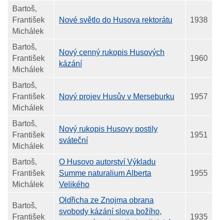
Bartoš,
František
Nové světlo do Husova rektorátu
1938
Michálek
Bartoš,
Nový cenný rukopis Husových
František
1960
kázání
Michálek
Bartoš,
František
Nový projev Husův v Merseburku
1957
Michálek
Bartoš,
Nový rukopis Husovy postily
František
1951
sváteční
Michálek
Bartoš,
O Husovo autorství Výkladu
František
Summe naturalium Alberta
1955
Michálek
Velikého
Oldřicha ze Znojma obrana
Bartoš,
svobody kázání slova božího,
František
1935