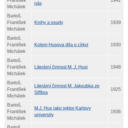
František
1942
nás
Michálek
Bartoš,
František
Knihy a osudy
1939
Michálek
Bartoš,
František
Kolem Husova díla o církvi
1930
Michálek
Bartoš,
František
Literární činnost M. J. Husi
1948
Michálek
Bartoš,
Literární činnost M. Jakoubka ze
František
1925
Stříbra
Michálek
Bartoš,
M.J. Hus jako rektor Karlovy
František
1936
university
Michálek
Bartoš,