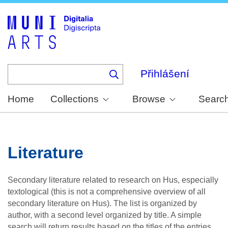
Skip
to
main
content
Přihlášení
Home
Collections
Browse
Searc
Literature
Secondary literature related to research on Hus, especially
textological (this is not a comprehensive overview of all
secondary literature on Hus). The list is organized by
author, with a second level organized by title. A simple
search will return results based on the titles of the entries.