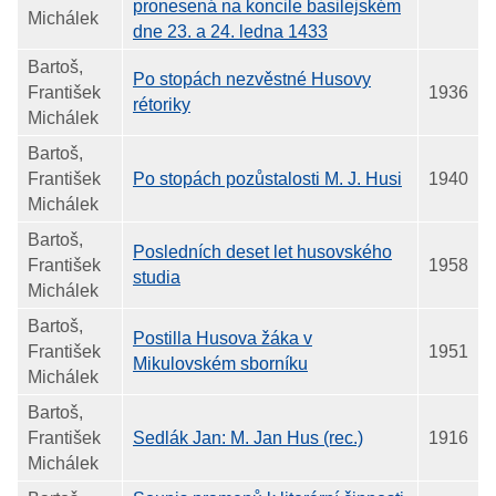
pronesená na koncile basilejském
Michálek
dne 23. a 24. ledna 1433
Bartoš,
Po stopách nezvěstné Husovy
František
1936
rétoriky
Michálek
Bartoš,
František
Po stopách pozůstalosti M. J. Husi
1940
Michálek
Bartoš,
Posledních deset let husovského
František
1958
studia
Michálek
Bartoš,
Postilla Husova žáka v
František
1951
Mikulovském sborníku
Michálek
Bartoš,
František
Sedlák Jan: M. Jan Hus (rec.)
1916
Michálek