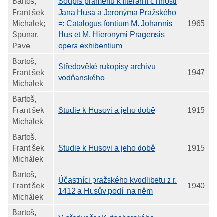
Bartoš,
Soupis pramenů k literární činnosti
František
Jana Husa a Jeronýma Pražského
Michálek;
=: Catalogus fontium M. Johannis
1965
Spunar,
Hus et M. Hieronymi Pragensis
Pavel
opera exhibentium
Bartoš,
Středověké rukopisy archivu
František
1947
vodňanského
Michálek
Bartoš,
František
Studie k Husovi a jeho době
1915
Michálek
Bartoš,
František
Studie k Husovi a jeho době
1915
Michálek
Bartoš,
Účastníci pražského kvodlibetu z r.
František
1940
1412 a Husův podíl na něm
Michálek
Bartoš,