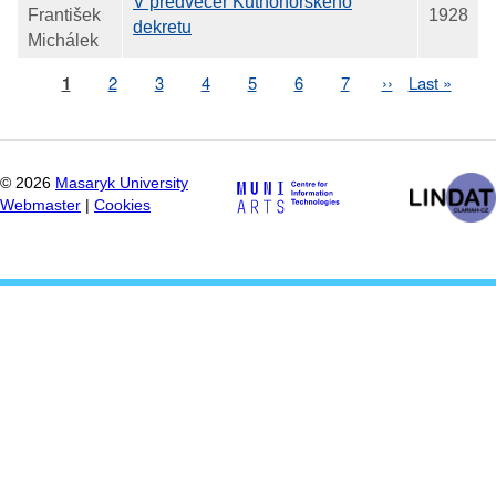
V předvečer Kutnohorského
František
1928
dekretu
Michálek
Page
1
Page
2
Page
3
Page
4
Page
5
Page
6
Page
7
Next
››
Last
Last »
Pagination
page
page
©
2026
Masaryk University
Webmaster
|
Cookies