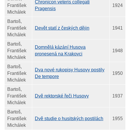
Chronicon veteris collegati
František
1924
Pragensis
Michálek
Bartoš,
František
Devět statí z českých dějin
1941
Michálek
Bartoš,
Domnělá kázání Husova
František
1948
pronesená na Krakovci
Michálek
Bartoš,
Dva nové rukopisy Husovy postily
František
1950
De tempore
Michálek
Bartoš,
František
Dvě rektorské řeči Husovy
1937
Michálek
Bartoš,
František
Dvě studie o husitských postilách
1955
Michálek