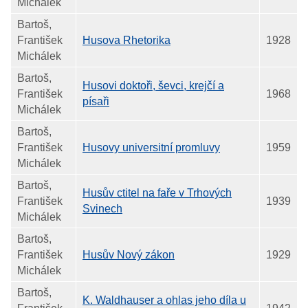
Michálek
Bartoš,
František
Husova Rhetorika
1928
Michálek
Bartoš,
Husovi doktoři, ševci, krejčí a
František
1968
písaři
Michálek
Bartoš,
František
Husovy universitní promluvy
1959
Michálek
Bartoš,
Husův ctitel na faře v Trhových
František
1939
Svinech
Michálek
Bartoš,
František
Husův Nový zákon
1929
Michálek
Bartoš,
K. Waldhauser a ohlas jeho díla u