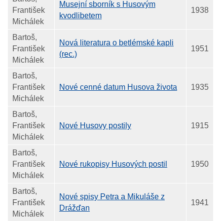
Musejní sborník s Husovým
František
1938
kvodlibetem
Michálek
Bartoš,
Nová literatura o betlémské kapli
František
1951
(rec.)
Michálek
Bartoš,
František
Nové cenné datum Husova života
1935
Michálek
Bartoš,
František
Nové Husovy postily
1915
Michálek
Bartoš,
František
Nové rukopisy Husových postil
1950
Michálek
Bartoš,
Nové spisy Petra a Mikuláše z
František
1941
Drážďan
Michálek