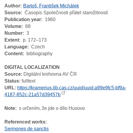
Author
Bartoš, František Michálek
Source
Časopis Společnosti přátel starožitností
Publication year
1960
Volume
68
Number
3
Extent
p. 172–173
Language
Czech
Content
bibliography
DIGITAL LOCALIZATION
Source:
Digitální knihovna AV ČR
Status:
fulltext
URL:
https://kramerius.lib.cas.cz/uuid/uuid:a99e9fc5-bf9a-
4187-852c-21a57d39457b
Note
s určením, že jde o dílo Husovo
Referenced works:
Sermones de sanctis