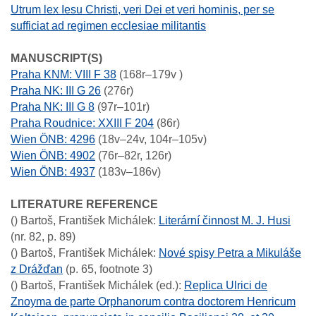
Utrum lex Iesu Christi, veri Dei et veri hominis, per se
sufficiat ad regimen ecclesiae militantis
MANUSCRIPT(S)
Praha KNM: VIII F 38
(168r–179v )
Praha NK: III G 26
(276r)
Praha NK: III G 8
(97r–101r)
Praha Roudnice: XXIII F 204
(86r)
Wien ÖNB: 4296
(18v–24v, 104r–105v)
Wien ÖNB: 4902
(76r–82r, 126r)
Wien ÖNB: 4937
(183v–186v)
LITERATURE REFERENCE
()
Bartoš, František Michálek
:
Literární činnost M. J. Husi
(nr. 82, p. 89)
()
Bartoš, František Michálek
:
Nové spisy Petra a Mikuláše
z Drážďan
(p. 65, footnote 3)
()
Bartoš, František Michálek (ed.)
:
Replica Ulrici de
Znoyma de parte Orphanorum contra doctorem Henricum