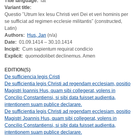
Title language
lat
Variant title
Questio "Utrum lex Iesu Christi veri Dei et veri hominis per
se sufficiat ad regimen ecclesie militantis" (constructed,
Latin)
Authors
Hus, Jan
(n/a)
Date
01.09.1414 – 30.10.1414
Incipit
Cum sapientum requirat condicio
Explicit
quomodolibet declinemus. Amen
EDITION(S)
De sufficiencia legis Cristi
De sufficientia legis Christi ad regendam ecclesiam, positio
Magistri Ioannis Hus, quam sibi collegerat, volens in
Concilio Constantiensi, si sibi data fuisset audientia,
intentionem suam publice declarare.
De sufficientia legis Christi ad regendam ecclesiam, positio
Magistri Joannis Hus, quam sibi collegerat, volens in
Concilio Constantiensi, si sibi data fuisset audientia,
intentionem suam publice declarare.