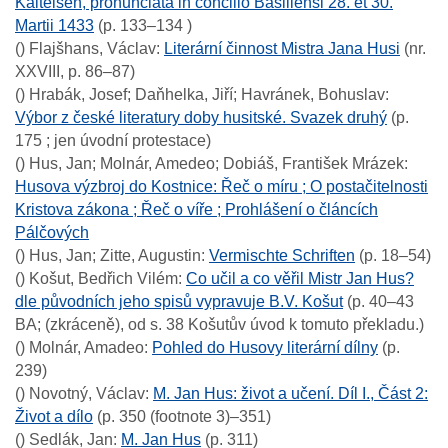
Kalteisen, pronunciata in concilio Basiliensi 28. et 30.
Martii 1433
(p. 133–134 )
()
Flajšhans, Václav
:
Literární činnost Mistra Jana Husi
(nr.
XXVIII, p. 86–87)
()
Hrabák, Josef; Daňhelka, Jiří; Havránek, Bohuslav
:
Výbor z české literatury doby husitské. Svazek druhý
(p.
175 ; jen úvodní protestace)
()
Hus, Jan; Molnár, Amedeo; Dobiáš, František Mrázek
:
Husova výzbroj do Kostnice: Řeč o míru ; O postačitelnosti
Kristova zákona ; Řeč o víře ; Prohlášení o článcích
Pálčových
()
Hus, Jan; Zitte, Augustin
:
Vermischte Schriften
(p. 18–54)
()
Košut, Bedřich Vilém
:
Co učil a co věřil Mistr Jan Hus?
dle původních jeho spisů vypravuje B.V. Košut
(p. 40–43
BA; (zkráceně), od s. 38 Košutův úvod k tomuto překladu.)
()
Molnár, Amadeo
:
Pohled do Husovy literární dílny
(p.
239)
()
Novotný, Václav
:
M. Jan Hus: život a učení. Díl I., Část 2:
Život a dílo
(p. 350 (footnote 3)–351)
()
Sedlák, Jan
:
M. Jan Hus
(p. 311)