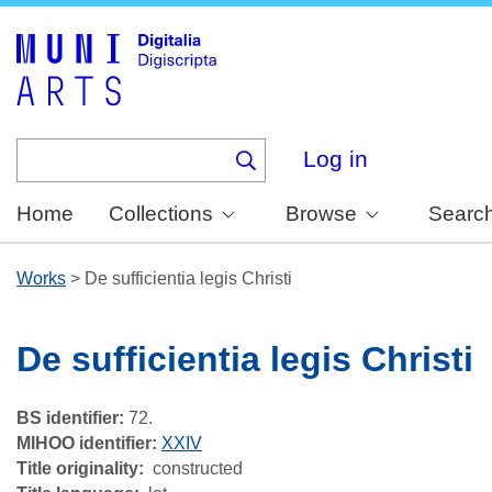
Skip
to
main
content
Log in
Home
Collections
Browse
Searc
Works
>
De sufficientia legis Christi
De sufficientia legis Christi
BS identifier:
72.
MIHOO identifier:
XXIV
Title originality
constructed