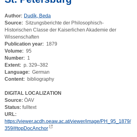
Author
Dudík, Beda
Source
Sitzungsberichte der Philosophisch-
Historischen Classe der Kaiserlichen Akademie der
Wissenschaften
Publication year
1879
Volume
95
Number
1
Extent
p. 329–382
Language
German
Content
bibliography
DIGITAL LOCALIZATION
Source:
ÖAV
Status:
fulltext
URL:
https://viewer.acdh.oeaw.ac.at/viewer/image/PH_95_1879/
359/#topDocAnchor