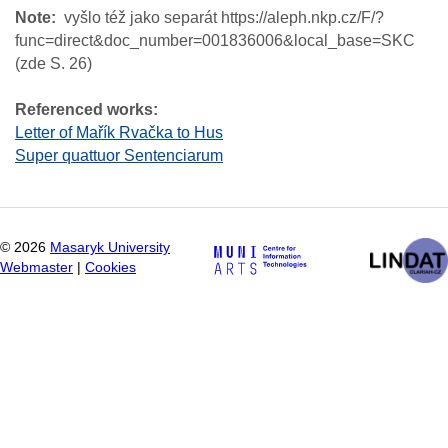
Note
vyšlo též jako separát https://aleph.nkp.cz/F/?
func=direct&doc_number=001836006&local_base=SKC
(zde S. 26)
Referenced works:
Letter of Mařík Rvačka to Hus
Super quattuor Sentenciarum
©
2026
Masaryk University
Webmaster
|
Cookies