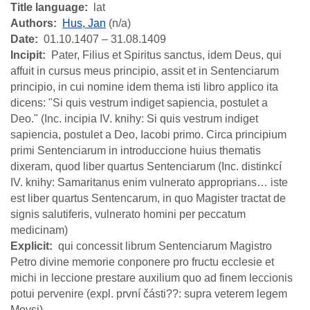
Title language
lat
Authors
Hus, Jan
(n/a)
Date
01.10.1407 – 31.08.1409
Incipit
Pater, Filius et Spiritus sanctus, idem Deus, qui
affuit in cursus meus principio, assit et in Sentenciarum
principio, in cui nomine idem thema isti libro applico ita
dicens: "Si quis vestrum indiget sapiencia, postulet a
Deo." (Inc. incipia IV. knihy: Si quis vestrum indiget
sapiencia, postulet a Deo, Iacobi primo. Circa principium
primi Sentenciarum in introduccione huius thematis
dixeram, quod liber quartus Sentenciarum (Inc. distinkcí
IV. knihy: Samaritanus enim vulnerato approprians… iste
est liber quartus Sentencarum, in quo Magister tractat de
signis salutiferis, vulnerato homini per peccatum
medicinam)
Explicit
qui concessit librum Sentenciarum Magistro
Petro divine memorie conponere pro fructu ecclesie et
michi in leccione prestare auxilium quo ad finem leccionis
potui pervenire (expl. první části??: supra veterem legem
Moysi)