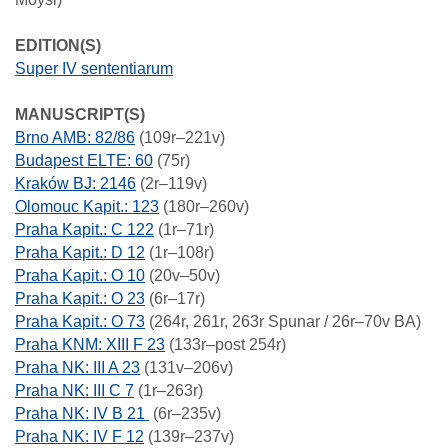
EDITION(S)
Super IV sententiarum
MANUSCRIPT(S)
Brno AMB: 82/86
(109r–221v)
Budapest ELTE: 60
(75r)
Kraków BJ: 2146
(2r–119v)
Olomouc Kapit.: 123
(180r–260v)
Praha Kapit.: C 122
(1r–71r)
Praha Kapit.: D 12
(1r–108r)
Praha Kapit.: O 10
(20v–50v)
Praha Kapit.: O 23
(6r–17r)
Praha Kapit.: O 73
(264r, 261r, 263r Spunar / 26r–70v BA)
Praha KNM: XIII F 23
(133r–post 254r)
Praha NK: III A 23
(131v–206v)
Praha NK: III C 7
(1r–263r)
Praha NK: IV B 21
(6r–235v)
Praha NK: IV F 12
(139r–237v)