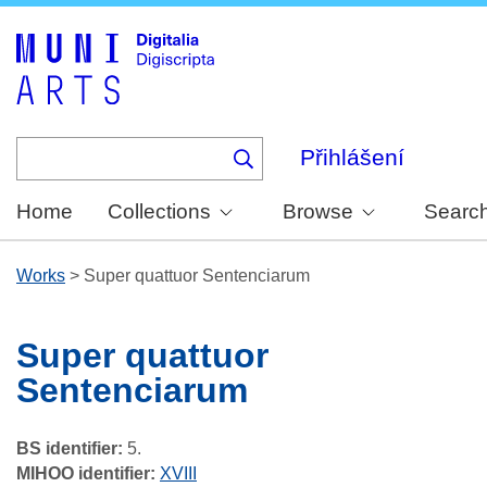
Skip
to
main
content
Přihlášení
Home
Collections
Browse
Searc
Works
>
Super quattuor Sentenciarum
Super quattuor
Sentenciarum
BS identifier:
5.
MIHOO identifier:
XVIII