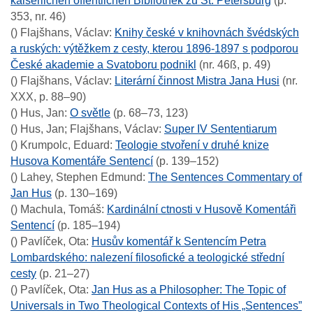
kaiserlichen öffentlichen Bibliothek zu St. Petersburg
(p.
353, nr. 46)
()
Flajšhans, Václav
:
Knihy české v knihovnách švédských
a ruských: výtěžkem z cesty, kterou 1896-1897 s podporou
České akademie a Svatoboru podnikl
(nr. 46ß, p. 49)
()
Flajšhans, Václav
:
Literární činnost Mistra Jana Husi
(nr.
XXX, p. 88–90)
()
Hus, Jan
:
O světle
(p. 68–73, 123)
()
Hus, Jan; Flajšhans, Václav
:
Super IV Sententiarum
()
Krumpolc, Eduard
:
Teologie stvoření v druhé knize
Husova Komentáře Sentencí
(p. 139–152)
()
Lahey, Stephen Edmund
:
The Sentences Commentary of
Jan Hus
(p. 130–169)
()
Machula, Tomáš
:
Kardinální ctnosti v Husově Komentáři
Sentencí
(p. 185–194)
()
Pavlíček, Ota
:
Husův komentář k Sentencím Petra
Lombardského: nalezení filosofické a teologické střední
cesty
(p. 21–27)
()
Pavlíček, Ota
:
Jan Hus as a Philosopher: The Topic of
Universals in Two Theological Contexts of His „Sentences”