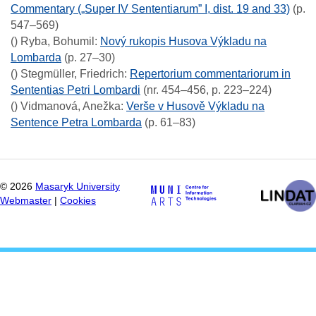
Commentary („Super IV Sententiarum” I, dist. 19 and 33)
(p.
547–569)
()
Ryba, Bohumil
:
Nový rukopis Husova Výkladu na
Lombarda
(p. 27–30)
()
Stegmüller, Friedrich
:
Repertorium commentariorum in
Sententias Petri Lombardi
(nr. 454–456, p. 223–224)
()
Vidmanová, Anežka
:
Verše v Husově Výkladu na
Sentence Petra Lombarda
(p. 61–83)
©
2026
Masaryk University
Webmaster
|
Cookies