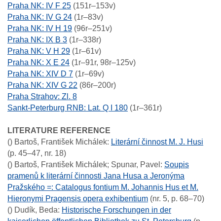
Praha NK: IV F 25
(151r–153v)
Praha NK: IV G 24
(1r–83v)
Praha NK: IV H 19
(96r–251v)
Praha NK: IX B 3
(1r–338r)
Praha NK: V H 29
(1r–61v)
Praha NK: X E 24
(1r–91r, 98r–125v)
Praha NK: XIV D 7
(1r–69v)
Praha NK: XIV G 22
(86r–200r)
Praha Strahov: Zl. 8
Sankt-Peterburg RNB: Lat. Q I 180
(1r–361r)
LITERATURE REFERENCE
()
Bartoš, František Michálek
:
Literární činnost M. J. Husi
(p. 45–47, nr. 18)
()
Bartoš, František Michálek; Spunar, Pavel
:
Soupis
pramenů k literární činnosti Jana Husa a Jeronýma
Pražského =: Catalogus fontium M. Johannis Hus et M.
Hieronymi Pragensis opera exhibentium
(nr. 5, p. 68–70)
()
Dudík, Beda
:
Historische Forschungen in der