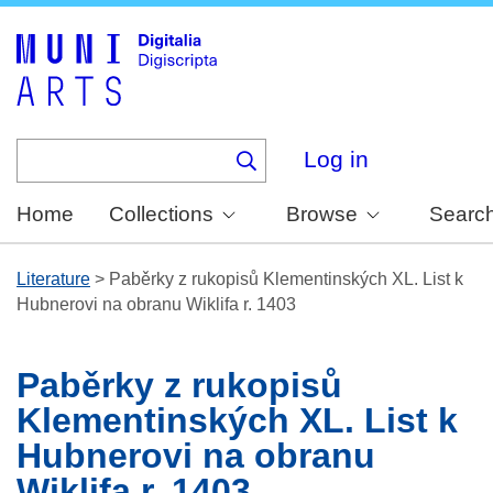
Skip
to
main
content
Log in
Home
Collections
Browse
Searc
Literature
>
Paběrky z rukopisů Klementinských XL. List k
Hubnerovi na obranu Wiklifa r. 1403
Paběrky z rukopisů
Klementinských XL. List k
Hubnerovi na obranu
Wiklifa r. 1403