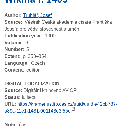
Author
Truhlář, Josef
Source
Věstník České akademie císaře Františka
Josefa pro vědy, slovesnost a umění
Publication year
1900
Volume
9
Number
5
Extent
p. 353–354
Language
Czech
Content
edition
DIGITAL LOCALIZATION
Source:
Digitální knihovna AV ČR
Status:
fulltext
URL:
https://kramerius.lib.cas.cz/uuid/uuid:e42bb787-
a89c-11e1-1431-001143e3f55c
Note
část