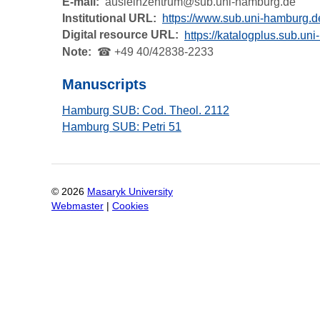
E-mail
ausleihzentrum@sub.uni-hamburg.de
Institutional URL
https://www.sub.uni-hamburg.de
Digital resource URL
https://katalogplus.sub.u
Note
☎ +49 40/42838-2233
Manuscripts
Hamburg SUB: Cod. Theol. 2112
Hamburg SUB: Petri 51
©
2026
Masaryk University
Webmaster
|
Cookies