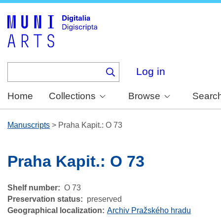
Skip
to
main
content
Log in
Home
Collections
Browse
Searc
Manuscripts
>
Praha Kapit.: O 73
Praha Kapit.: O 73
Shelf number
O 73
Preservation status
preserved
Geographical localization
Archiv Pražského hradu