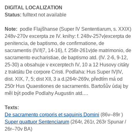
DIGITAL LOCALIZATION
Status:
fulltext not available
Note
podle Flajšhanse (Super IV Sententiarum, s. XXIX)
248v-270v excerpta ze IV. knihy: f. 248v-257v|excerpta de
penitencia, de baptismo, de confirmatione, de
sacramentis (IV/I|7, 14-16), f. 258r-261v|de matrimonio, de
sacramento eucharistiae, de baptismo atd. (IV. 2-6, 9-12,
25-30) a obsahuje v excerptech IV, 10 a 12 Husovy citáty
z traktátu De corpore Cristi. Podlaha: Hus Super IV|IV,
dist. XIX, 7, 5; dist XII, 3 a d.|264r-269v, předtím má od
250r Hus Quaestiones de sacramentis. Bartošův údaj by
měl být podle Podlahy Augustin atd.…
Texts:
De sacramento corporis et saguinis Domini
(86v–89r )
Super quattuor Sentenciarum
(264r, 261r, 263r Spunar /
26r–70v BA)