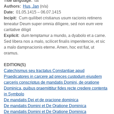
Title language
lat
Authors
Hus, Jan
(n/a)
Date
01.05.1415 – 06.07.1415
Incipit
Cum quilibet cristianus usum racionis retinens
teneatur Deum super omnia diligere, sed non eum vere
caritative diligit
Explicit
dum temptamur a mundo, a dyabolo et a carne.
Sed libera nos a malo, scilicet finalis impenitencie, et sic
a malo dampnacionis eterne. Amen, hoc est fiat, ut
oramus.
EDITION(S)
Catechismus seu tractatus Constantiae apud
Praedicatores in carcere ad preces custodum eiusdem
carceris conscriptus de mandatis Domini, de oratione
Dominica, quibus praemittitur fides recte credere contenta
in Symbolo
De mandatis Dei et de oracione dominica
De mandatis Domini et De Oratione Dominica
De mandatis Domini et De Oratione Dominica