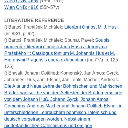
Wien ÖNB: 4664
(155r–161r)
Wien ÖNB: 4916
(55r–57v)
LITERATURE REFERENCE
()
Bartoš, František Michálek
:
Literární činnost M. J. Husi
(nr. 88/1, p. 92)
()
Bartoš, František Michálek; Spunar, Pavel
:
Soupis
pramenů k literární činnosti Jana Husa a Jeronýma
Pražského =: Catalogus fontium M. Johannis Hus et M.
Hieronymi Pragensis opera exhibentium
(nr. 77/a, p. 125–
126)
()
Ehwalt, Johann Gottfried; Komenský, Jan Amos; Gyrck,
Johannes; Hus, Jan; Elsner, Jan Teofil; Macher, Andreas
:
Die Alte und Neue Lehre der Böhmischen und Mährischen
Brüder: wie solche von den Aeltesten der Brüdergemeinde
von dem Johann Huß, Johann Gyrck, Johann Amos
Comenius, Andreas Macher und Johann Gottlieb Elsner, in
unterschiedenen Lehrbüchern böhmisch, lateinisch und
deutsch vorgetragen worden, Nebst einem
niederlandischen Catechismus und einigen