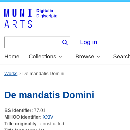
Skip
to
main
content
Log in
Home
Collections
Browse
Searc
Works
>
De mandatis Domini
De mandatis Domini
BS identifier:
77.01
MIHOO identifier:
XXIV
Title originality
constructed