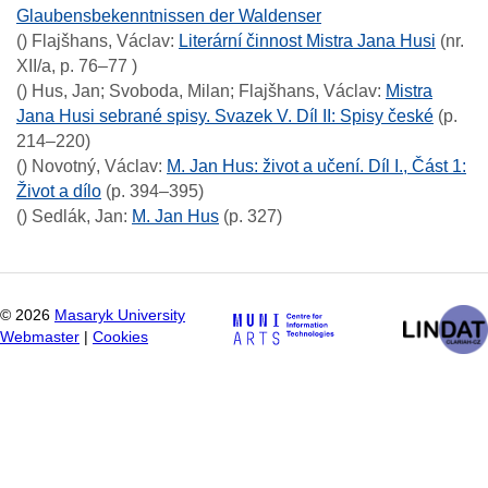
Glaubensbekenntnissen der Waldenser
()
Flajšhans, Václav
:
Literární činnost Mistra Jana Husi
(nr.
XII/a, p. 76–77 )
()
Hus, Jan; Svoboda, Milan; Flajšhans, Václav
:
Mistra
Jana Husi sebrané spisy. Svazek V. Díl II: Spisy české
(p.
214–220)
()
Novotný, Václav
:
M. Jan Hus: život a učení. Díl I., Část 1:
Život a dílo
(p. 394–395)
()
Sedlák, Jan
:
M. Jan Hus
(p. 327)
©
2026
Masaryk University
Webmaster
|
Cookies