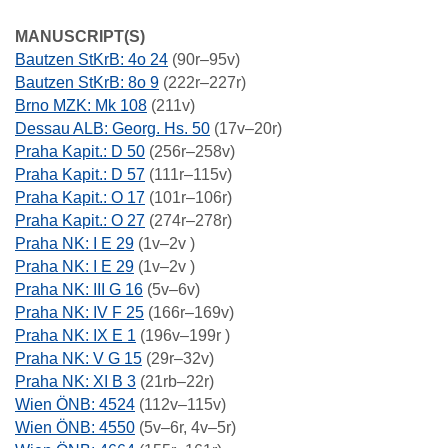
MANUSCRIPT(S)
Bautzen StKrB: 4o 24
(90r–95v)
Bautzen StKrB: 8o 9
(222r–227r)
Brno MZK: Mk 108
(211v)
Dessau ALB: Georg. Hs. 50
(17v–20r)
Praha Kapit.: D 50
(256r–258v)
Praha Kapit.: D 57
(111r–115v)
Praha Kapit.: O 17
(101r–106r)
Praha Kapit.: O 27
(274r–278r)
Praha NK: I E 29
(1v–2v )
Praha NK: I E 29
(1v–2v )
Praha NK: III G 16
(5v–6v)
Praha NK: IV F 25
(166r–169v)
Praha NK: IX E 1
(196v–199r )
Praha NK: V G 15
(29r–32v)
Praha NK: XI B 3
(21rb–22r)
Wien ÖNB: 4524
(112v–115v)
Wien ÖNB: 4550
(5v–6r, 4v–5r)