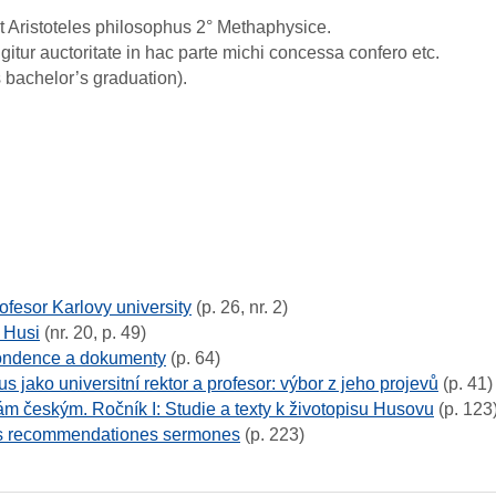
it Aristoteles philosophus 2° Methaphysice.
gitur auctoritate in hac parte michi concessa confero etc.
 bachelor’s graduation).
ofesor Karlovy university
(p. 26, nr. 2)
. Husi
(nr. 20, p. 49)
ondence a dokumenty
(p. 64)
s jako universitní rektor a profesor: výbor z jeho projevů
(p. 41)
m českým. Ročník I: Studie a texty k životopisu Husovu
(p. 123
es recommendationes sermones
(p. 223)