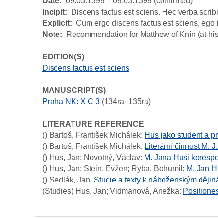
Date
09.03.1399 – 09.03.1399 (confirmed)
Incipit
Discens factus est sciens. Hec verba scrib
Explicit
Cum ergo discens factus est sciens, ego i
Note
Recommendation for Matthew of Knín (at his
EDITION(S)
Discens factus est sciens
MANUSCRIPT(S)
Praha NK: X C 3
(134ra–135ra)
LITERATURE REFERENCE
()
Bartoš, František Michálek
:
Hus jako student a pr
()
Bartoš, František Michálek
:
Literární činnost M. J
()
Hus, Jan; Novotný, Václav
:
M. Jana Husi koresp
()
Hus, Jan; Stein, Evžen; Ryba, Bohumil
:
M. Jan Hu
()
Sedlák, Jan
:
Studie a texty k náboženským dějiná
(Studies)
Hus, Jan; Vidmanová, Anežka
:
Position