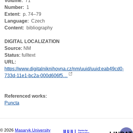
Volume
71
Number
1
Extent
p. 74–79
Language
Czech
Content
bibliography
DIGITAL LOCALIZATION
Source:
NM
Status:
fulltext
URL:
https://www.digitalniknihovna.cz/nm/uuid/uuid:eab49cd0-
733d-11e1-bc2a-000d606f5…
Referenced works:
Puncta
©
2026
Masaryk University