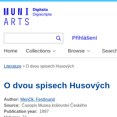
Skip
to
main
content
Přihlášení
Home
Collections
Browse
Searc
Literature
>
O dvou spisech Husových
O dvou spisech Husových
Author
Menčík, Ferdinand
Source
Časopis Musea království Českého
Publication year
1897