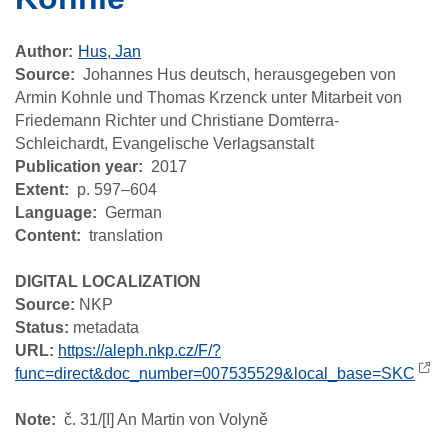
Author
Hus, Jan
Source
Johannes Hus deutsch, herausgegeben von
Armin Kohnle und Thomas Krzenck unter Mitarbeit von
Friedemann Richter und Christiane Domterra-
Schleichardt, Evangelische Verlagsanstalt
Publication year
2017
Extent
p. 597–604
Language
German
Content
translation
DIGITAL LOCALIZATION
Source:
NKP
Status:
metadata
URL:
https://aleph.nkp.cz/F/?
func=direct&doc_number=007535529&local_base=SKC
Note
č. 31/[I] An Martin von Volyně