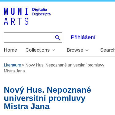
Skip
to
main
content
Přihlášení
Home
Collections
Browse
Searc
Literature
>
Nový Hus. Nepoznané universitní promluvy
Mistra Jana
Nový Hus. Nepoznané
universitní promluvy
Mistra Jana