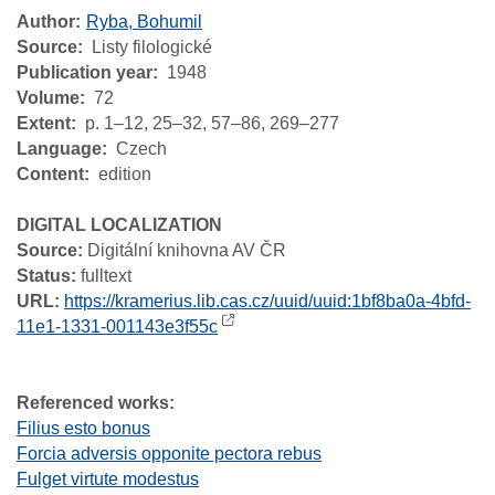
Author
Ryba, Bohumil
Source
Listy filologické
Publication year
1948
Volume
72
Extent
p. 1–12, 25–32, 57–86, 269–277
Language
Czech
Content
edition
DIGITAL LOCALIZATION
Source:
Digitální knihovna AV ČR
Status:
fulltext
URL:
https://kramerius.lib.cas.cz/uuid/uuid:1bf8ba0a-4bfd-
11e1-1331-001143e3f55c
Referenced works:
Filius esto bonus
Forcia adversis opponite pectora rebus
Fulget virtute modestus