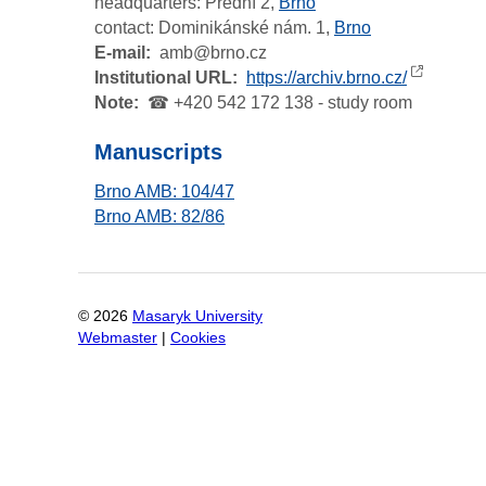
headquarters:
Přední 2,
Brno
contact:
Dominikánské nám. 1,
Brno
E-mail
amb@brno.cz
Institutional URL
https://archiv.brno.cz/
Note
☎ +420 542 172 138 - study room
Manuscripts
Brno AMB: 104/47
Brno AMB: 82/86
©
2026
Masaryk University
Webmaster
|
Cookies