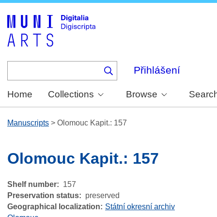
Skip
to
main
content
Přihlášení
Home
Collections
Browse
Searc
Manuscripts
>
Olomouc Kapit.: 157
Olomouc Kapit.: 157
Shelf number
157
Preservation status
preserved
Geographical localization
Státní okresní archiv