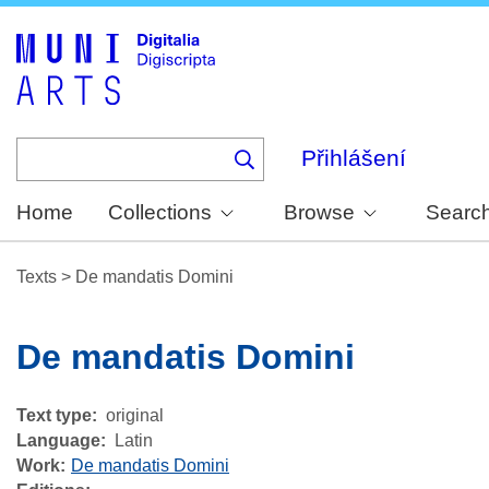
Skip
to
main
content
Přihlášení
Home
Collections
Browse
Searc
Texts
>
De mandatis Domini
De mandatis Domini
Text type
original
Language
Latin
Work
De mandatis Domini