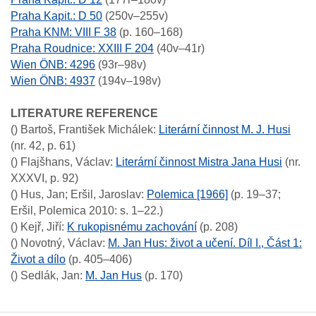
Praha Kapit.: D 50
(250v–255v)
Praha KNM: VIII F 38
(p. 160–168)
Praha Roudnice: XXIII F 204
(40v–41r)
Wien ÖNB: 4296
(93r–98v)
Wien ÖNB: 4937
(194v–198v)
LITERATURE REFERENCE
()
Bartoš, František Michálek
:
Literární činnost M. J. Husi
(nr. 42, p. 61)
()
Flajšhans, Václav
:
Literární činnost Mistra Jana Husi
(nr.
XXXVI, p. 92)
()
Hus, Jan; Eršil, Jaroslav
:
Polemica [1966]
(p. 19–37;
Eršil, Polemica 2010: s. 1–22.)
()
Kejř, Jiří
:
K rukopisnému zachování
(p. 208)
()
Novotný, Václav
:
M. Jan Hus: život a učení. Díl I., Část 1:
Život a dílo
(p. 405–406)
()
Sedlák, Jan
:
M. Jan Hus
(p. 170)