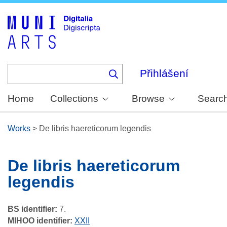
Skip
to
main
content
Přihlášení
Home
Collections
Browse
Searc
Works
>
De libris haereticorum legendis
De libris haereticorum
legendis
BS identifier:
7.
MIHOO identifier:
XXII