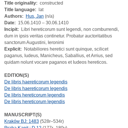
Title originality
constructed
Title language
lat
Authors
Hus, Jan
(n/a)
Date
15.06.1410 – 30.06.1410
Incipit
Libri hereticorum sunt legendi, non comburrendi,
dum in ipsis veritas continetur. Probatur auctoritatibus
sanctorum Augustini, Ieronimi
Explicit
Notabiliores heretici sunt quinque, scilicet
paganus, Iudeus, Manicheus, Saballius, et Arrius, sed
quidam nolunt vocare paganos et Iudeos hereticos.
EDITION(S)
De libris haereticorum legendis
De libris haereticorum legendis
De libris hereticorum legendis
De libris hereticorum legendis
MANUSCRIPT(S)
Kraków BJ: 1483
(528r–534r)
Praha Kapit.: D 12
(177r–180v)